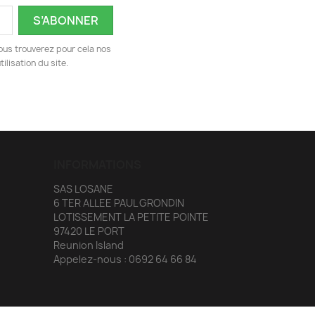
ous trouverez pour cela nos
ilisation du site.
INFORMATIONS
SAS LOSANE
6 TER ALLEE PAUL GRONDIN
LOTISSEMENT LA PETITE POINTE
97420 LE PORT
Reunion Island
Appelez-nous :
0692 64 66 84