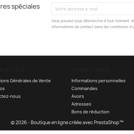
res spéciales
Vous pouvez vous désinscrire à tout moment. V
informations de contact dans les conditions d'ut
E SOCIÉTÉ
VOTRE COMPTE
ions Générales de Vente
Informations personnelles
pos
Commandes
ctez-nous
Avoirs
Adresses
Bons de réduction
© 2026 - Boutique en ligne créée avec PrestaShop™