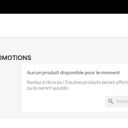
OMOTIONS
Aucun produit disponible pour le moment
Restez à l'écoute ! D'autres produits seront affich
qu'ils seront ajoutés.
search