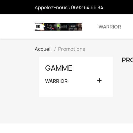
Appelez-nous :
0692 64 66 84
WARRIOR
Accueil
Promotions
PR
GAMME

WARRIOR