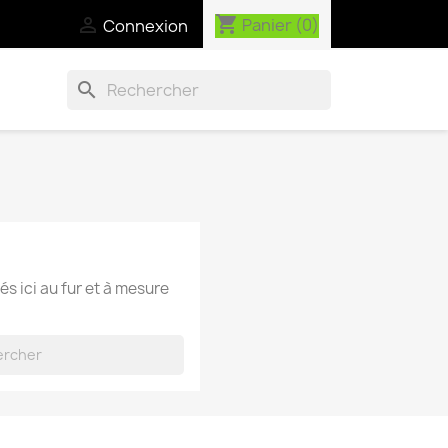
shopping_cart

Panier
(0)
Connexion
search
és ici au fur et à mesure